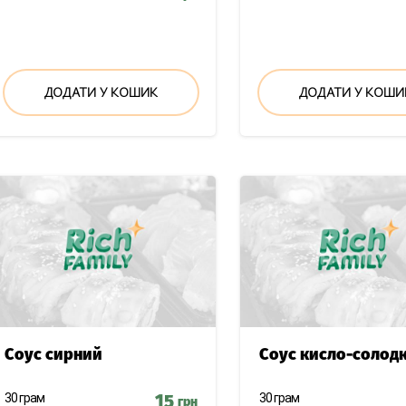
РТ
ДОДАТИ У КОШИК
ДОДАТИ У КОШИ
І
Соус сирний
Соус кисло-солод
30 грам
15
30 грам
грн