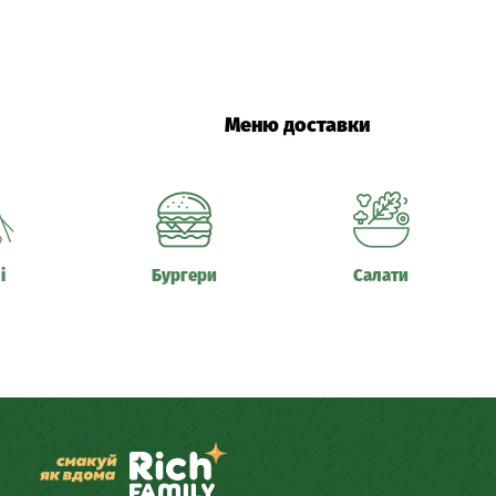
Меню доставки
і
Бургери
Салати
Піца Суші Бургери Буча,