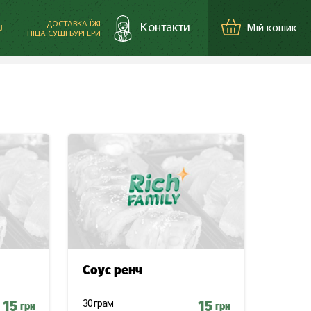
ДОСТАВКА ЇЖІ
Контакти
Мій кошик
U
ПІЦА СУШІ БУРГЕРИ
+38 (098) 030-10-03
Буча, вул. Депутатська
1В, в ТК Варшавський
+38 (098) 530-10-03
Клавдієво-Тарасове,
вул. Генерала
Небогатова 192
Соус ренч
15
30 грам
15
грн
грн