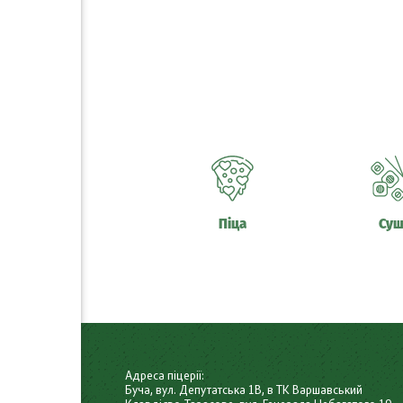
Піца
Суш
Адреса піцерії:
Буча, вул. Депутатська 1В, в ТК Варшавський