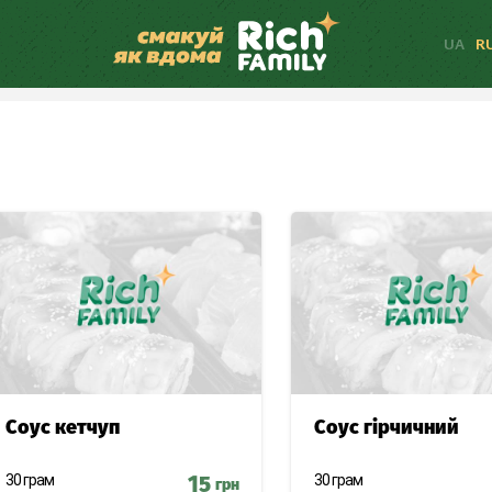
UA
R
ДУКТАМИ
 М'ЯСОМ
Ю
ПІЦА
Соус кетчуп
Соус гірчичний
30 грам
15
30 грам
грн