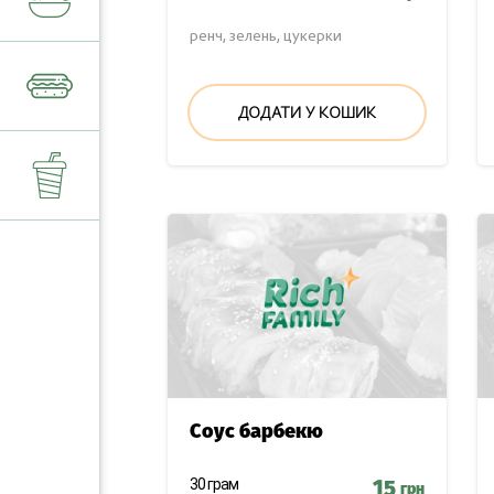
ренч, зелень, цукерки
ДОДАТКОВИЙ БО
ФІРМОВІ СУШІ
ДОДАТИ У КОШИК
ДРАКОН РОЛ
ГАРЯЧІ СУШІ
ЗАПЕЧЕНІ РОЛИ
ДОБАВКИ ДО СУШ
Соус барбекю
30 грам
15
грн