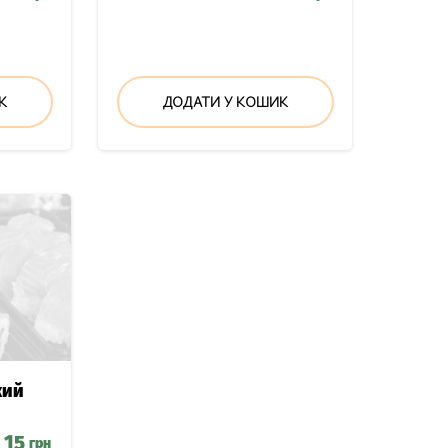
К
ДОДАТИ У КОШИК
кий
15
грн