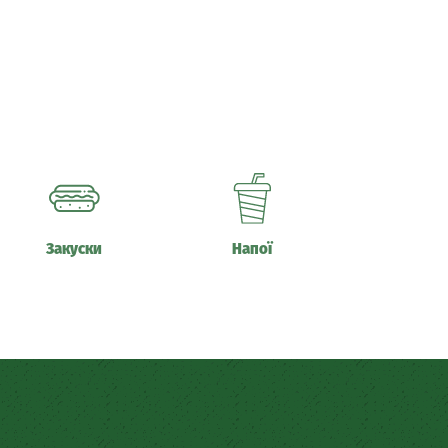
Закуски
Напої
Copyright © Піцерія Rich Family, 2016-2020
 Ірпінь, Гостомель, Ворзель, Блиставиця,Дмитрівка, Клавдієво-Тарасове