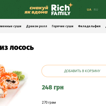
UA
RU
менные суши
Дракон ролл
Горячие суши
Филадельфия
РОДУКТАМИ
ЫМ МЯСОМ
из лосось
СОЙ
ДОБАВИТЬ В КОРЗИНУ
 ПИЦЦА
248 грн
270 грам