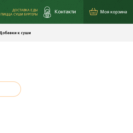
ДОСТАВКА ЕДЫ
Контакти
Моя корзина
ПИЦЦА СУШИ БУРГЕРЫ
+38 (098) 030-10-03
Добавки к суши
Буча, ул. Депутатская
1В, в ТК Варшавский
+38 (098) 530-10-03
Клавдиево-Тарасово,
ул. Генерала
Небогатова 192