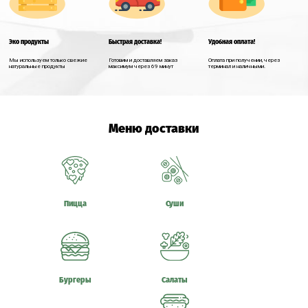
Эко продукты
Быстрая доставка!
Удобная оплата!
Мы используем только свежие
Готовим и доставляем заказ
Оплата при получении, через
натуральные продукты
максимум через 69 минут
терминал и наличными.
Меню доставки
Пицца
Суши
Бургеры
Салаты