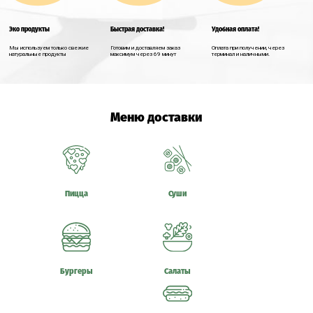
Эко продукты
Быстрая доставка!
Удобная оплата!
Мы используем только свежие
Готовим и доставляем заказ
Оплата при получении, через
натуральные продукты
максимум через 69 минут
терминал и наличными.
Меню доставки
Пицца
Суши
Бургеры
Салаты