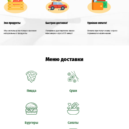
Эко продукты
Быстрая доставка!
Удобная оплата!
Мы используем только свежие
Готовим и доставляем заказ
Оплата при получении, через
натуральные продукты
максимум через 69 минут
терминал и наличными.
Меню доставки
Пицца
Суши
Бургеры
Салаты