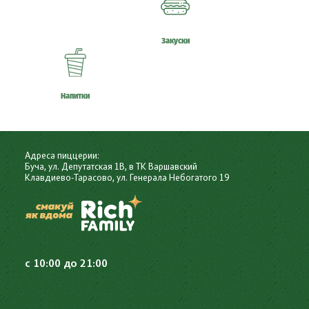
Закуски
Напитки
Адреса пиццерии:
Буча, ул. Депутатская 1В, в ТК Варшавский
Клавдиево-Тарасово, ул. Генерала Небогатого 19
Copyright © Пиццерия Rich Family, 2016-2020
с 10:00 до 21:00
Пицца Суши Бургеры Буча, Ирпень, Гостомель, Ворзель,
Блиставица, Дмитровка, Клавдиево-Тарасово