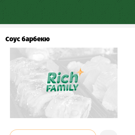
Skip
to
main
content
Соус барбекю