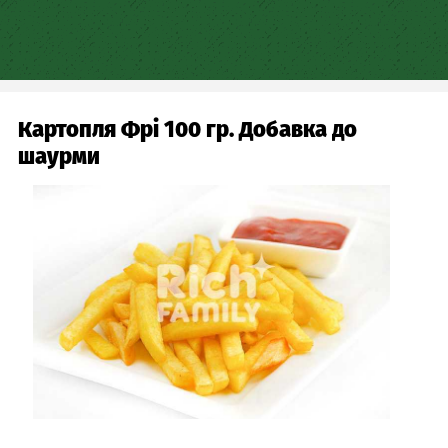
Skip
to
main
content
Картопля Фрі 100 гр. Добавка до
шаурми