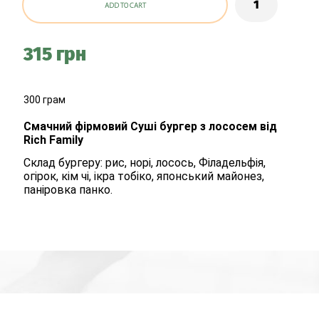
ADD TO CART
315 грн
300 грам
Смачний фірмовий Суші бургер з лососем від
Rich Family
Склад бургеру: рис, норі, лосось, Філадельфія,
огірок, кім чі, ікра тобіко, японський майонез,
паніровка панко.