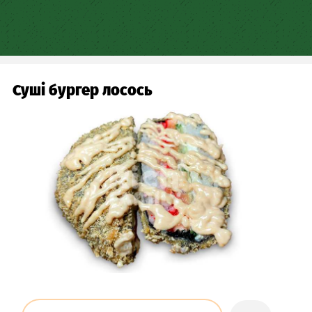
Skip
to
main
content
Суші бургер лосось